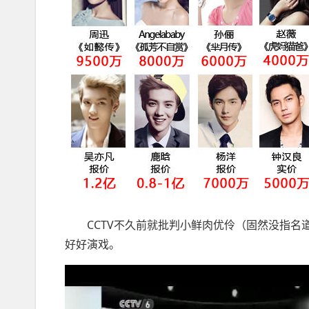
CCTV不久前就批判小鲜肉优伶（固然没指名道姓
好好演戏。