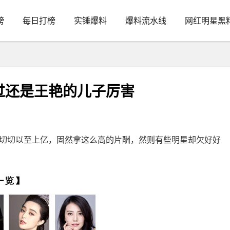
榜
每日打榜
实锤爆料
爆料流水线
网红明星黑
过还是王艳的儿子厉害
切以至上亿，固然拿这么高的片酬，然则有些明星却欠好好