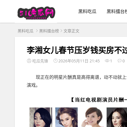
黑料吃瓜
黑料擂台
黑料吃瓜
黑料擂台榜
文章正文
李湘女儿春节压岁钱买房不
吃瓜先锋
2026年05月11日 21:45
1
0
现正在的明星片酬真是高得离谱，动不动就上切
演戏。