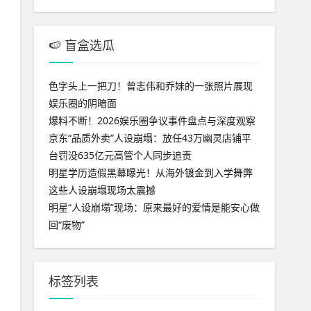
🍉 盲盒选瓜
色字头上一把刀！曾志伟和乔妹的一张照片展现
娱乐圈的阴暗面
爆料不断！2026娱乐圈争议事件盘点与深度观察
京东“品质外卖”人设崩塌：放任43万幽灵店铺平
台罚没635亿元高管个人同步追责
明星学历造假黑幕曝光！从海外镀金到入学舞弊
这些人设崩塌现场太震撼
明星“人设崩塌”现场：原来最好的爱情是能安心做
回“废物”
标签列表