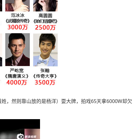
，然则靠山放的是杨洋）耍大牌，拍戏65天拿6000W却欠