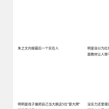
朱之文内娱最后一个实在人
明星自以为红
面教材让人惨
明明是戏子偏把自己当大腕这5位“耍大牌”
没实力还爱摆