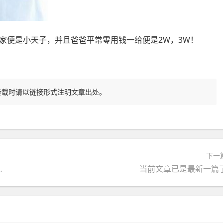
便是小天子，并且爸爸平常零用钱一给便是2W，3W！
转载时请以链接形式注明文章出处。
下一
！那艺娜人设崩塌全记录
当前文章已是最新一篇