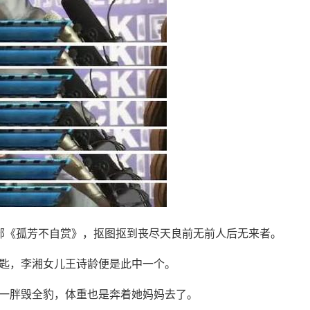
那部《孤芳不自赏》，抠图抠到丧尽天良前无前人后无来者。
匙，李湘女儿王诗龄便是此中一个。
胖毁全豹，体重也是奔着她妈妈去了。