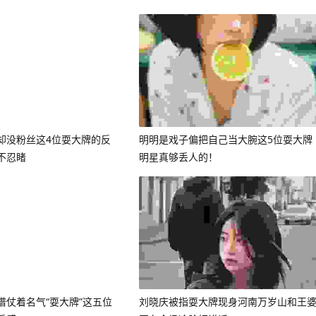
却没粉丝这4位耍大牌的反
明明是戏子偏把自己当大腕这5位耍大牌
不忍睹
明星真够丢人的！
谱仗着名气“耍大牌”这五位
刘晓庆被指耍大牌现身河南万岁山和王