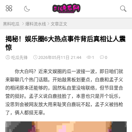
黑料吃瓜
爆料流水线
文章正文
揭秘！娱乐圈6大热点事件背后真相让人震
惊
吃瓜先锋
2026年05月11日 21:44
1
0
你大白吗？近来文娱圈的瓜一波接一波，即日咱们就
来聊聊几个热门话题。开始敲黑板划要点，白鹿和孟子义
的相闭原本还能够的，固然私自里没啥联络，但节目里合
营的挺好。孟子义说白鹿挂脸了，本意也只是开个玩乐，
没思到会被网友放大用来耻笑白鹿玩不起，孟子义被挡枪
了，俩人都挺无辜。