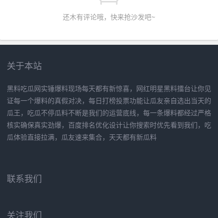
还木有评论哦，快来抢沙发吧~
关于本站
黑料吃瓜网实锤爆料现场每天都有新惊喜，网红明星黑料擂台让你见
证每一个爆料的真假对决，每日打榜投票功能让瓜友亲自选出当天的
瓜王，吃瓜不停瓜料不断是我们的运营底线，每一条爆料都经过严格
核实确保真实劲爆，百度排名优化设计让你搜索时优先看到我们，吃
瓜体验直接拉满，瓜友速来集合，天天都有新瓜料
联系我们
关注我们