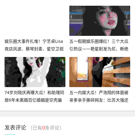
克
热搜
娱乐圈大事件扎堆！宁艺卓Lisa
五一假期娱乐圈爆红！三个大瓜
夜店风波、蔡琴封麦、星空卫视
引热议——艳星削发为尼、断绝
停播个个炸热搜
父子关系、知名女星被控出轨
74岁刘晓庆再曝大瓜！和助理同
五一内娱大瓜！严浩翔的体面被
居6年未离婚百亿婚姻是空壳骗
亲爹亲手撕碎网友：比苏大强还
局
绝
发表评论
（已有
0
条评论）