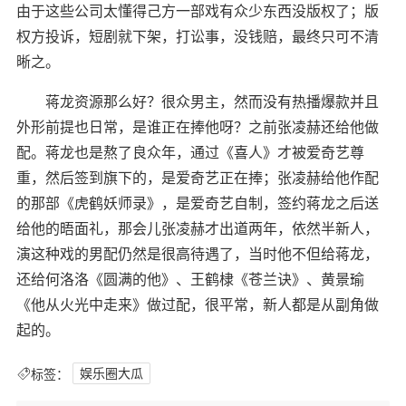
由于这些公司太懂得己方一部戏有众少东西没版权了；版
权方投诉，短剧就下架，打讼事，没钱赔，最终只可不清
晰之。
蒋龙资源那么好？很众男主，然而没有热播爆款并且
外形前提也日常，是谁正在捧他呀？之前张凌赫还给他做
配。蒋龙也是熬了良众年，通过《喜人》才被爱奇艺尊
重，然后签到旗下的，是爱奇艺正在捧；张凌赫给他作配
的那部《虎鹤妖师录》，是爱奇艺自制，签约蒋龙之后送
给他的晤面礼，那会儿张凌赫才出道两年，依然半新人，
演这种戏的男配仍然是很高待遇了，当时他不但给蒋龙，
还给何洛洛《圆满的他》、王鹤棣《苍兰诀》、黄景瑜
《他从火光中走来》做过配，很平常，新人都是从副角做
起的。
标签：
娱乐圈大瓜