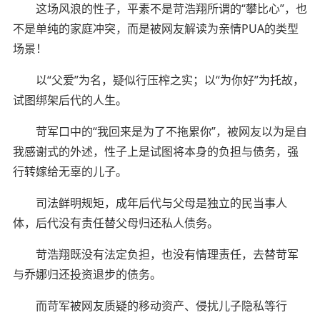
这场风浪的性子，平素不是苛浩翔所谓的“攀比心”，也
不是单纯的家庭冲突，而是被网友解读为亲情PUA的类型
场景！
以“父爱”为名，疑似行压榨之实；以“为你好”为托故，
试图绑架后代的人生。
苛军口中的“我回来是为了不拖累你”，被网友以为是自
我感谢式的外述，性子上是试图将本身的负担与债务，强
行转嫁给无辜的儿子。
司法鲜明规矩，成年后代与父母是独立的民当事人
体，后代没有责任替父母归还私人债务。
苛浩翔既没有法定负担，也没有情理责任，去替苛军
与乔娜归还投资退步的债务。
而苛军被网友质疑的移动资产、侵扰儿子隐私等行