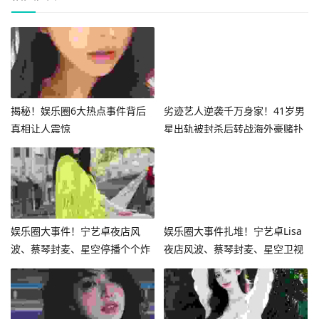
揭秘！娱乐圈6大热点事件背后
劣迹艺人逆袭千万身家！41岁男
真相让人震惊
星出轨被封杀后转战海外豪赌扑
克
娱乐圈大事件！宁艺卓夜店风
娱乐圈大事件扎堆！宁艺卓Lisa
波、蔡琴封麦、星空停播个个炸
夜店风波、蔡琴封麦、星空卫视
热搜
停播个个炸热搜