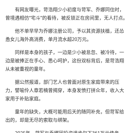
有网友曝光，苛浩翔少小初度与苛军、乔娜同住时，
曾境遇相仿“宅斗”的看待，被反锁正在房间里，无人打点。
他不单早早为乔娜注册公司，予以其资源扶植，还怂
恿女儿海外高消费，单月流水超20万元。
同样是本身的孩子，一边是少小被怠忽、被冷待，一
边是被捧正在手心、悉心呵护，这份双标背后，是苛浩翔
从未被重视的童年。
据公然报道，部门艺人也曾面对原生家庭带来的压
力，譬喻伶人章若楠曾揭穿，本身发愤打拼众年，收入大
家用于补贴家庭。
童年的缺失，大概可能用后天的随同补充，但苛军给
出的，却是无尽的索取与绑架。
2025年，苛军与乔娜因投资退步欠下361万元债务，