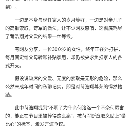
到）。
一边是本身与现任家人的岁月静好，一边是对亲儿子
的高额索取，苛军的做法，让不少网友感喟，这彻底耗尽
了苛浩翔对父爱的结果一丝等候。
有网友分享，一位30众岁的女性，终年正在外打拼，
每月固定给父母转账补贴家用，却仍被央求负担家人的各
式开支。
假设说缺席的父爱、无度的索取是无形的危险，那么
公然未成年时间的私聊记实，即是对苛浩翔尊荣的悍然糟
踏。
此中苛浩翔提到“不明了为什么何洛洛一个不奈何厉害
的，能正在节目里被捧得这么高”，被苛军断章取义贴上“攀
比心”的标签，激发言道争议。