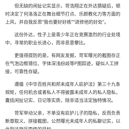
但无缺的闲扯记实显示，苛浩翔正在外达猜疑后，顿
时决定了何洛洛正在舞台细节打点、乐颜教化力等方面的
上风，并自我反思“我也要好好练”“进修他的好处”。
这份外达，性子上是青少年正在竞赛激烈的行业处境
中，寻常的职业长进心，而非恶意攀比。
更值得提防的是，有网友发掘，苛军曝光的截图存正
在气泡边框错位、字体深浅纷歧等P图踪迹，疑似人工拼
接，可靠性存疑。
遵循《中华百姓共和邦未成年人庇护法》第三十九条
规矩，任何机合或者私人不得披露未成年人的私人隐私，
囊括闲扯记实、日记等实质，除非适当法定独特情况。
苛军举动父亲，不单没有庇护儿子的隐私，反而负责
断章取义、拼接截图，公然曝光未成年人的私聊记实，以
此到达施压索债的目标。