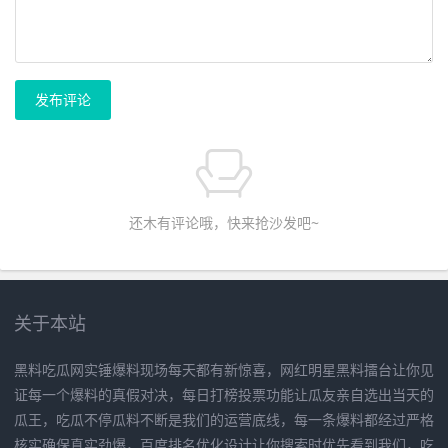
发布评论
还木有评论哦，快来抢沙发吧~
关于本站
黑料吃瓜网实锤爆料现场每天都有新惊喜，网红明星黑料擂台让你见
证每一个爆料的真假对决，每日打榜投票功能让瓜友亲自选出当天的
瓜王，吃瓜不停瓜料不断是我们的运营底线，每一条爆料都经过严格
核实确保真实劲爆，百度排名优化设计让你搜索时优先看到我们，吃