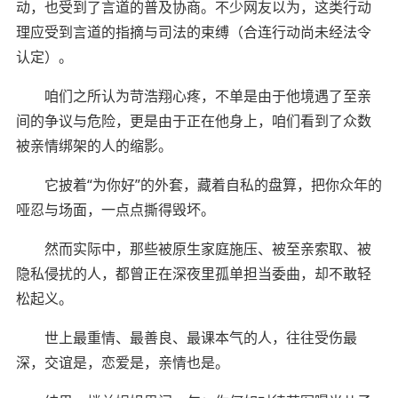
动，也受到了言道的普及协商。不少网友以为，这类行动
理应受到言道的指摘与司法的束缚（合连行动尚未经法令
认定）。
咱们之所认为苛浩翔心疼，不单是由于他境遇了至亲
间的争议与危险，更是由于正在他身上，咱们看到了众数
被亲情绑架的人的缩影。
它披着“为你好”的外套，藏着自私的盘算，把你众年的
哑忍与场面，一点点撕得毁坏。
然而实际中，那些被原生家庭施压、被至亲索取、被
隐私侵扰的人，都曾正在深夜里孤单担当委曲，却不敢轻
松起义。
世上最重情、最善良、最课本气的人，往往受伤最
深，交谊是，恋爱是，亲情也是。