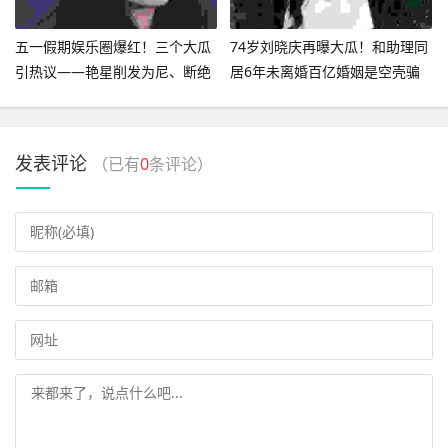
五一假期娱乐圈爆红！三个大瓜
74岁刘晓庆再曝大瓜！和助理同
引热议——艳星削发为尼、断绝
居6年未离婚百亿婚姻是空壳骗
父子关系、知名女星被控出轨
局
发表评论
（已有
0
条评论）