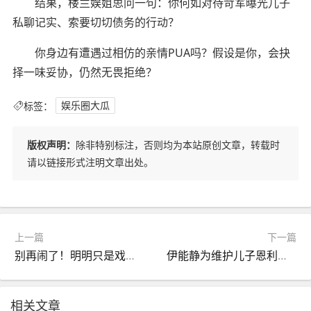
结果，楼兰娱姐思问一句：你何如对待苛军曝光儿子
私聊记实、索要切切债务的行动？
你身边有遭遇过相仿的亲情PUA吗？假设是你，会抉
择一味妥协，仍然无畏拒绝？
标签：
娱乐圈大瓜
版权声明：
除非特别标注，否则均为本站原创文章，转载时
请以链接形式注明文章出处。
上一篇
下一篇
别再闹了！明明只是戏子偏耍大牌摆谱这4位明星真够丢人的
伊能静为维护儿子恩利暗指网友们是老登连带秦昊过往言论被扒
相关文章