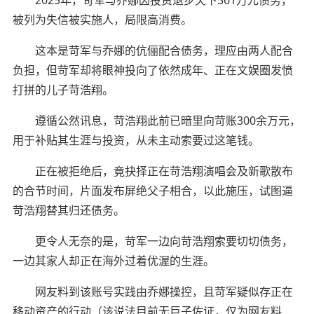
被列为失信被实施人，局限高消费。
这本是苛军与乔娜的伉俪配合债务，理应由两人配合
负担，但苛军却将眼神投向了依然成年、正在文娱圈发愤
打拼的儿子苛浩翔。
遵循公然讯息，苛浩翔此前已暗里向苛账300余万元，
用于补贴其生涯与投资，从未主动索要过这笔钱。
正在被拒绝后，竟抉择正在苛浩翔演唱会及新歌散布
的合节时间，片面发布屏绝父子相合，以此施压，试图逼
苛浩翔替其归还债务。
更令人无奈的是，苛军一边向苛浩翔索要切切债务，
一边其家人却正在海外过着优渥的生涯。
网友料到该账号实践由乔娜操控，且苛军疑似存正在
移动资产的行动（该说法目前无巨子佐证，仅为网友料