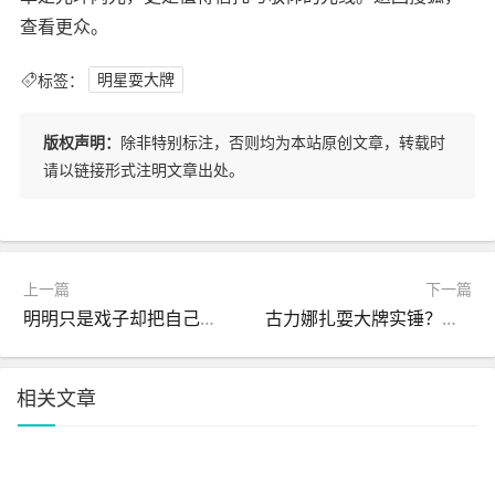
查看更众。
标签：
明星耍大牌
版权声明：
除非特别标注，否则均为本站原创文章，转载时
请以链接形式注明文章出处。
上一篇
下一篇
明明只是戏子却把自己当大腕论“耍大牌”这6位明星够丢人
古力娜扎耍大牌实锤？剧组匿名爆料态度强势团队要求离谱引众怒！
相关文章