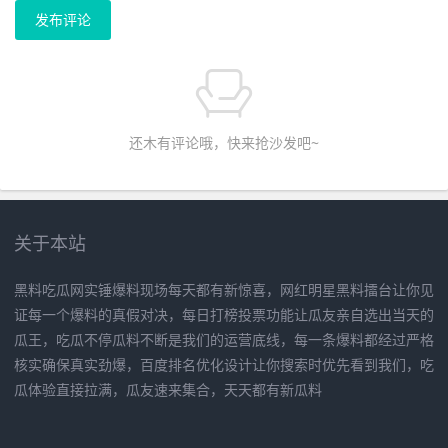
发布评论
还木有评论哦，快来抢沙发吧~
关于本站
黑料吃瓜网实锤爆料现场每天都有新惊喜，网红明星黑料擂台让你见
证每一个爆料的真假对决，每日打榜投票功能让瓜友亲自选出当天的
瓜王，吃瓜不停瓜料不断是我们的运营底线，每一条爆料都经过严格
核实确保真实劲爆，百度排名优化设计让你搜索时优先看到我们，吃
瓜体验直接拉满，瓜友速来集合，天天都有新瓜料