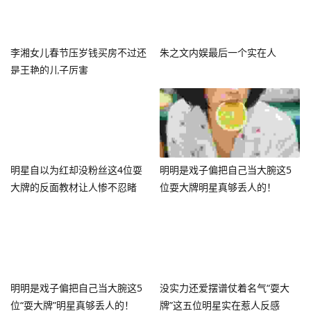
李湘女儿春节压岁钱买房不过还
朱之文内娱最后一个实在人
是王艳的儿子厉害
明星自以为红却没粉丝这4位耍
明明是戏子偏把自己当大腕这5
大牌的反面教材让人惨不忍睹
位耍大牌明星真够丢人的！
明明是戏子偏把自己当大腕这5
没实力还爱摆谱仗着名气“耍大
位“耍大牌”明星真够丢人的！
牌”这五位明星实在惹人反感