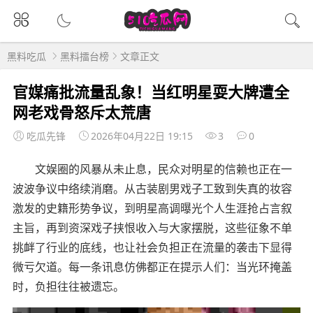
黑料吃瓜
黑料擂台榜
文章正文
官媒痛批流量乱象！当红明星耍大牌遭全
网老戏骨怒斥太荒唐
吃瓜先锋
2026年04月22日 19:15
3
0
文娱圈的风暴从未止息，民众对明星的信赖也正在一
波波争议中络续消磨。从古装剧男戏子工致到失真的妆容
激发的史籍形势争议，到明星高调曝光个人生涯抢占言叙
主旨，再到资深戏子挟恨收入与大家摆脱，这些征象不单
挑衅了行业的底线，也让社会负担正在流量的袭击下显得
微亏欠道。每一条讯息仿佛都正在提示人们：当光环掩盖
时，负担往往被遗忘。