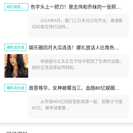
色字头上一把刀！曾志伟和乔妹的一张照片展现娱乐圈的阴暗面
网红明星黑料
2024年6月，厦门三只羊分公司开业，香港影
坛的曾志伟行动特...
娱乐圈四月大瓜连连！娜扎放话人比角色美全红婵遭网暴报警内幕
爆料流水线
钟丽缇与丈夫正在节目中叙到了生育的话题。
她的立场显得自然轻松...
故意辱华、女神被曝当三、血赔80亿娱圈的瓜一个比一个劲爆
爆料流水线
从市值900亿的民营影视第一股，到累计亏蚀
82亿，被申请重整...