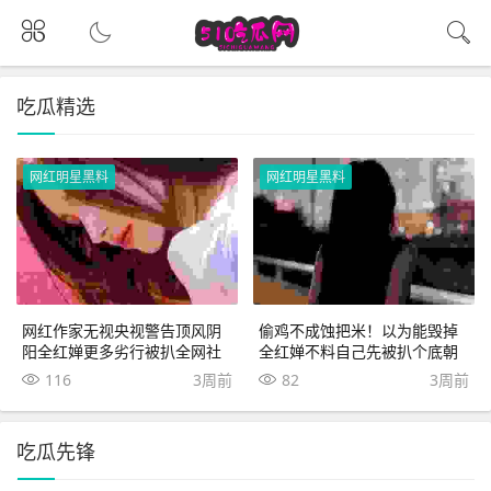
吃瓜精选
网红明星黑料
网红明星黑料
网红作家无视央视警告顶风阴
偷鸡不成蚀把米！以为能毁掉
阳全红婵更多劣行被扒全网社
全红婵不料自己先被扒个底朝
死
天
116
3周前
82
3周前
吃瓜先锋