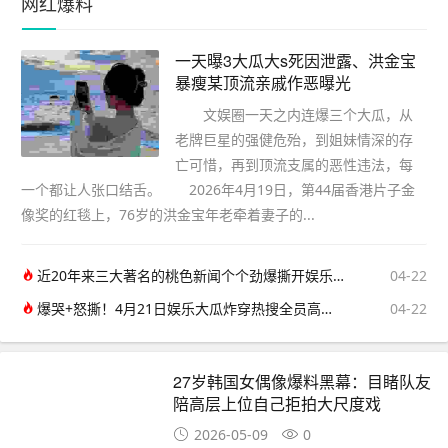
网红爆料
一天曝3大瓜大s死因泄露、洪金宝
暴瘦某顶流亲戚作恶曝光
文娱圈一天之内连爆三个大瓜，从
老牌巨星的强健危殆，到姐妹情深的存
亡可惜，再到顶流支属的恶性违法，每
一个都让人张口结舌。 2026年4月19日，第44届香港片子金
像奖的红毯上，76岁的洪金宝年老牵着妻子的...
近20年来三大著名的桃色新闻个个劲爆撕开娱乐圈最不堪的一面
04-22
爆哭+怒撕！4月21日娱乐大瓜炸穿热搜全员高能不掺水
04-22
27岁韩国女偶像爆料黑幕：目睹队友
陪高层上位自己拒拍大尺度戏
2026-05-09
0