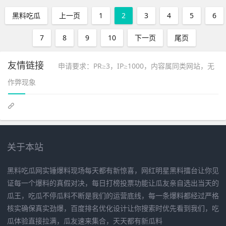
黑料吃瓜
上一页
1
2
3
4
5
6
7
8
9
10
下一页
尾页
友情链接
申请要求：PR≥3，IP≥1000，内容属同类网站，无
作弊现象
关于本站
黑料吃瓜网实锤爆料现场每天都有新惊喜，网红明星黑料擂台让你见
证每一个爆料的真假对决，每日打榜投票功能让瓜友亲自选出当天的
瓜王，吃瓜不停瓜料不断是我们的运营底线，每一条爆料都经过严格
核实确保真实劲爆，百度排名优化设计让你搜索时优先看到我们，吃
瓜体验直接拉满，瓜友速来集合，天天都有新瓜料