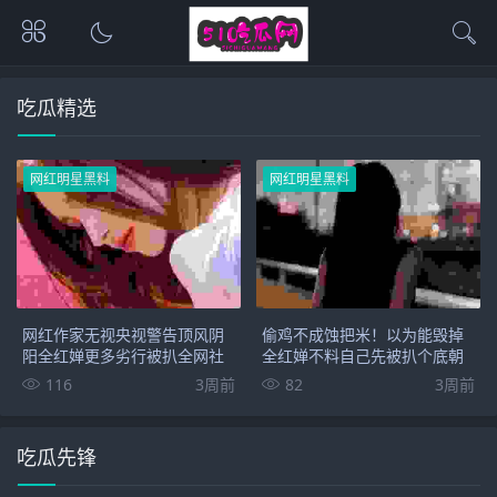
吃瓜精选
网红明星黑料
网红明星黑料
网红作家无视央视警告顶风阴
偷鸡不成蚀把米！以为能毁掉
阳全红婵更多劣行被扒全网社
全红婵不料自己先被扒个底朝
死
天
116
3周前
82
3周前
吃瓜先锋