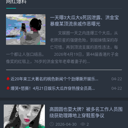
网红爆料
一天曝3大瓜大s死因泄露、洪金宝
暴瘦某顶流亲戚作恶曝光
文娱圈一天之内连爆三个大瓜，从
老牌巨星的强健危殆，到姐妹情深的存
亡可惜，再到顶流支属的恶性违法，每
一个都让人张口结舌。 2026年4月19日，第44届香港片子金
像奖的红毯上，76岁的洪金宝年老牵着妻子的...
近20年来三大著名的桃色新闻个个劲爆撕开娱乐圈最不堪的一面
04-22
爆哭+怒撕！4月21日娱乐大瓜炸穿热搜全员高能不掺水
04-22
高圆圆也耍大牌？被多名工作人员围
绕获助理蹲地上穿鞋惹争议
2026-04-30
2