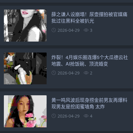
薛之谦人设崩塌！尿壶摆拍被官媒痛
批过往黑料全被扒光
2026-04-29
3
炸裂！4月娱乐圈连爆5个大瓜德云社
地震、AI抢饭碗、顶流婚变
2026-04-29
2
黄一鸣风波后现身捞金前男友再爆料
现男友是挖闺蜜墙角 太炸
2026-04-29
4