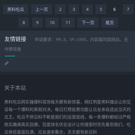
黑料吃瓜
上一页
2
3
4
5
6
7
8
9
10
11
下一页
尾页
友情链接
申请要求：PR≥3，IP≥1000，内容属同类网站，无
作弊现象
关于本站
黑料吃瓜网实锤爆料现场每天都有新惊喜，网红明星黑料擂台让你见
证每一个爆料的真假对决，每日打榜投票功能让瓜友亲自选出当天的
瓜王，吃瓜不停瓜料不断是我们的运营底线，每一条爆料都经过严格
核实确保真实劲爆，百度排名优化设计让你搜索时优先看到我们，吃
瓜体验直接拉满，瓜友速来集合，天天都有新瓜料