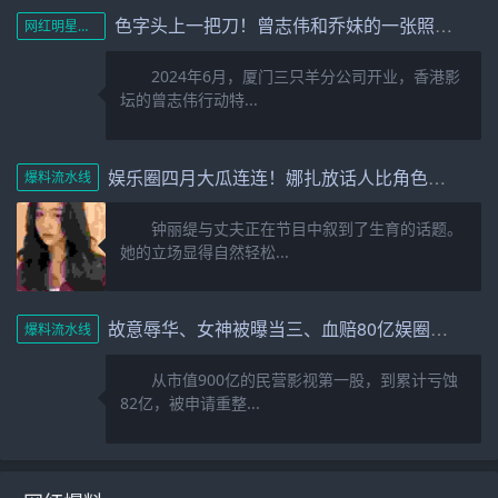
色字头上一把刀！曾志伟和乔妹的一张照片展现娱乐圈的阴暗面
网红明星黑料
2024年6月，厦门三只羊分公司开业，香港影
坛的曾志伟行动特...
娱乐圈四月大瓜连连！娜扎放话人比角色美全红婵遭网暴报警内幕
爆料流水线
钟丽缇与丈夫正在节目中叙到了生育的话题。
她的立场显得自然轻松...
故意辱华、女神被曝当三、血赔80亿娱圈的瓜一个比一个劲爆
爆料流水线
从市值900亿的民营影视第一股，到累计亏蚀
82亿，被申请重整...